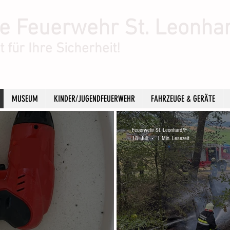
ge Feuerwehr St. Leonha
 für Ihre Sicherheit!
MUSEUM
KINDER/JUGENDFEUERWEHR
FAHRZEUGE & GERÄTE
Feuerwehr St. Leonhard/F
18. Juli
1 Min. Lesezeit