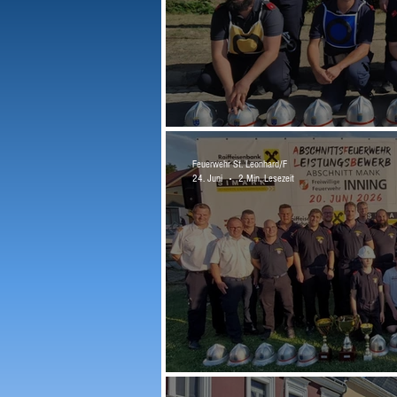
LFLB 2026 in Zistersdorf
Feuerwehr St. Leonhard/F
24. Juni
2 Min. Lesezeit
AFLB 2026 in Inning