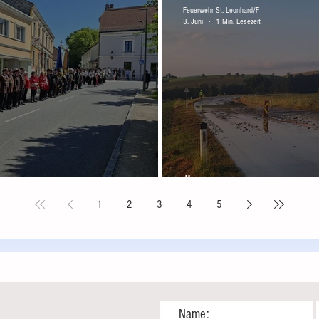
Feuerwehr St. Leonhard/F
3. Juni
1 Min. Lesezeit
Überschwemmung nac
1
2
3
4
5