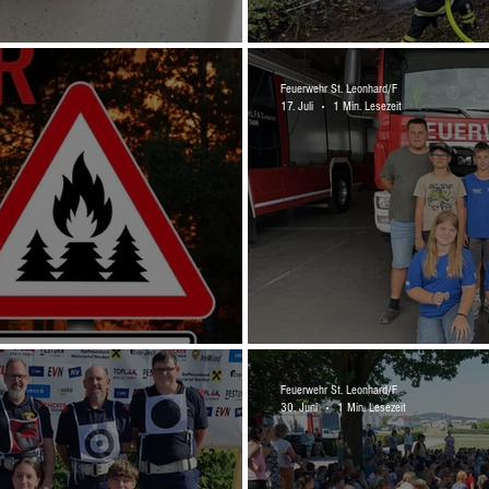
traße
B2 Waldbrand in Sch
Feuerwehr St. Leonhard/F
17. Juli
1 Min. Lesezeit
!
LaLa 2026 in Küb (B
Feuerwehr St. Leonhard/F
30. Juni
1 Min. Lesezeit