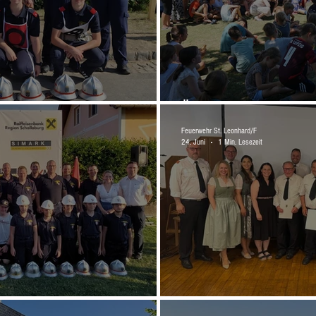
Übung in der VS Rup
Feuerwehr St. Leonhard/F
24. Juni
1 Min. Lesezeit
Abschnittsfeuerwehrt