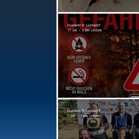
Brandeinsatz in der Parks
Feuerwehr St. Leonhard/F
17. Juli
0 Min. Lesezeit
Achtung Waldbrandgefahr
Feuerwehr St. Leonhard/F
7. Juli
1 Min. Lesezeit