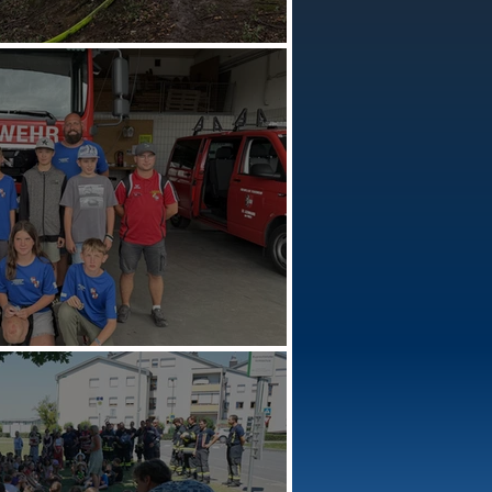
weining
ezirk Neunkirchen)